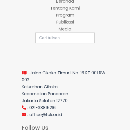
Beranda
Tentang Kami
Program
Publikasi
Media
Search
for:
: Jalan Cikoko Timur I No. 16 RT 001 RW
002
Kelurahan Cikoko
Kecamatan Pancoran
Jakarta Selatan 12770
: 021-38815216
:
office@tuk.or.id
Follow Us