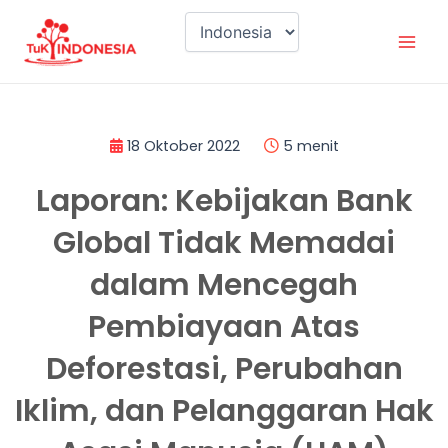
Lewati
Mai
ke
Men
konten
18 Oktober 2022
5 menit
Laporan: Kebijakan Bank
Global Tidak Memadai
dalam Mencegah
Pembiayaan Atas
Deforestasi, Perubahan
Iklim, dan Pelanggaran Hak