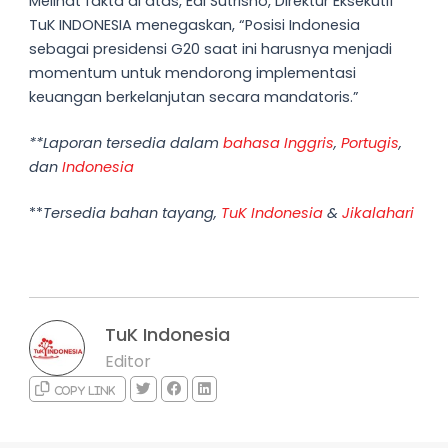
Melihat fakta di atas, Edi Sutrisno, Direktur Eksekutif
TuK INDONESIA menegaskan, “Posisi Indonesia
sebagai presidensi G20 saat ini harusnya menjadi
momentum untuk mendorong implementasi
keuangan berkelanjutan secara mandatoris.”
**Laporan tersedia dalam
bahasa Inggris
,
Portugis
,
dan
Indonesia
**
Tersedia bahan tayang,
TuK Indonesia
&
Jikalahari
TuK Indonesia
Editor
Copy link