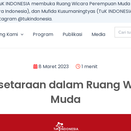
Lewati
uK INDONESIA membuka Ruang Wicara Perempuan Muda me
ke
era Indonesia), dan Mufida Kusumaningtyas (TuK INDONES
konten
stagram @tukindonesia.
Search
for:
ng Kami
Program
Publikasi
Media
8 Maret 2023
1 menit
setaraan dalam Ruang 
Muda