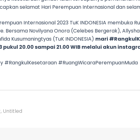
ucapkan selamat Hari Perempuan Internasional dan sela
empuan Internasional 2023 TuK INDONESIA membuka R
ve. Bersama Novilyana Onora (Celebes Bergerak), Allysha
Mufida Kusumaningtyas (TuK INDONESIA)
mari #RangkulK
23 pukul 20.00 sampai 21.00 WIB melalui akun instag
y #RangkulKesetaraan #RuangWicaraPerempuanMuda
 Untitled