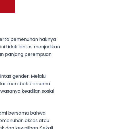
serta pemenuhan haknya
ni tidak lantas menjadikan
ngan panjang perempuan
ntas gender. Melalui
jalar merebak bersama
hwasanya keadilan sosial
elami bersama bahwa
 pemenuhan akses atau
 dan kewajiban. Sekali