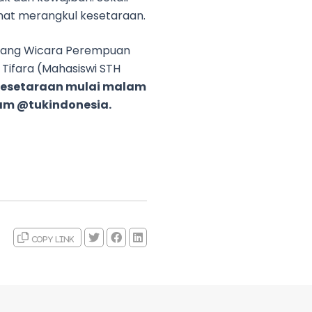
mat merangkul kesetaraan.
uang Wicara Perempuan
 Tifara (Mahasiswi STH
esetaraan mulai malam
ram @tukindonesia.
Copy link