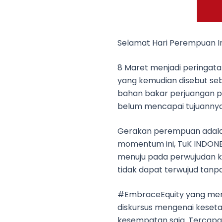
Selamat Hari Perempuan In
8 Maret menjadi peringa
yang kemudian disebut seb
bahan bakar perjuangan p
belum mencapai tujuannya
Gerakan perempuan adalah 
momentum ini, TuK INDONE
menuju pada perwujudan kea
tidak dapat terwujud tanp
#EmbraceEquity yang menj
diskursus mengenai keseta
kesempatan saja. Tercapai