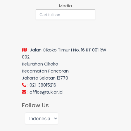
Media
Search
for:
: Jalan Cikoko Timur I No. 16 RT 001 RW
002
Kelurahan Cikoko
Kecamatan Pancoran
Jakarta Selatan 12770
: 021-38815216
:
office@tuk.or.id
Follow Us