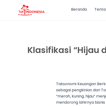
Lewati
ke
Beranda
Tenta
konten
Klasifikasi “Hija
Taksonomi Keuangan Berkel
sebagai pengkinian dari Ta
“merah, kuning, hijau” menj
mendorong lahirnya bisni