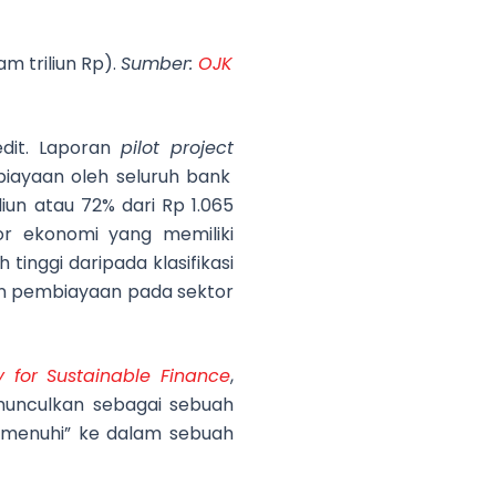
am triliun Rp).
Sumber:
OJK
redit. Laporan
pilot project
iayaan oleh seluruh bank
liun atau 72% dari Rp 1.065
or ekonomi yang memiliki
 tinggi daripada klasifikasi
kan pembiayaan pada sektor
 for Sustainable Finance
,
munculkan sebagai sebuah
memenuhi” ke dalam sebuah