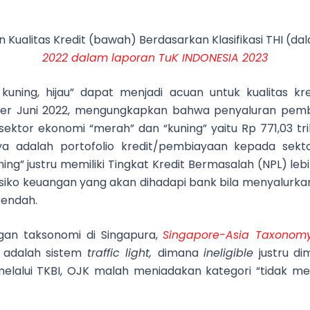
 Kualitas Kredit (bawah) Berdasarkan Klasifikasi THI (dal
2022 dalam laporan TuK INDONESIA 2023
, kuning, hijau” dapat menjadi acuan untuk kualitas k
per Juni 2022, mengungkapkan bahwa penyaluran pemb
 sektor ekonomi “merah” dan “kuning” yaitu Rp 771,03 tri
nya adalah portofolio kredit/pembiayaan kepada sekt
ning” justru memiliki Tingkat Kredit Bermasalah (NPL) lebih
 risiko keuangan yang akan dihadapi bank bila menyalur
 rendah.
an taksonomi di Singapura,
Singapore-Asia Taxonomy
n adalah sistem
traffic light,
dimana
ineligible
justru di
 melalui TKBI, OJK malah meniadakan kategori “tidak 