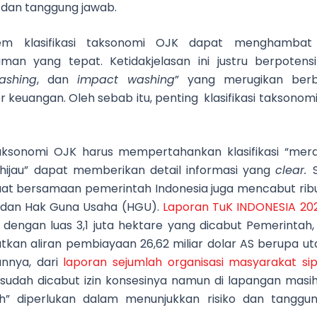
 dan tanggung jawab.
em klasifikasi taksonomi OJK dapat menghambat
aman yang tepat. Ketidakjelasan ini justru berpote
ashing
, dan
impact washing
” yang merugikan berb
keuangan. Oleh sebab itu, penting klasifikasi taksonomi
onomi OJK harus mempertahankan klasifikasi “merah,
g, hijau” dapat memberikan detail informasi yang
clear.
saat bersamaan pemerintah Indonesia juga mencabut ribuan
, dan Hak Guna Usaha (HGU).
Laporan TuK INDONESIA 20
n dengan luas 3,1 juta hektare yang dicabut Pemerintah, 
an aliran pembiayaan 26,62 miliar dolar AS berupa u
annya, dari
laporan sejumlah organisasi masyarakat sipi
udah dicabut izin konsesinya namun di lapangan masih b
erah” diperlukan dalam menunjukkan risiko dan tang