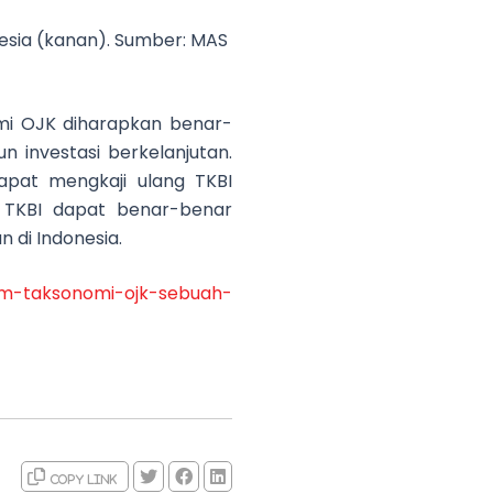
nesia (kanan). Sumber: MAS
mi OJK diharapkan benar-
investasi berkelanjutan.
apat mengkaji ulang TKBI
a, TKBI dapat benar-benar
 di Indonesia.
dalam-taksonomi-ojk-sebuah-
Copy link