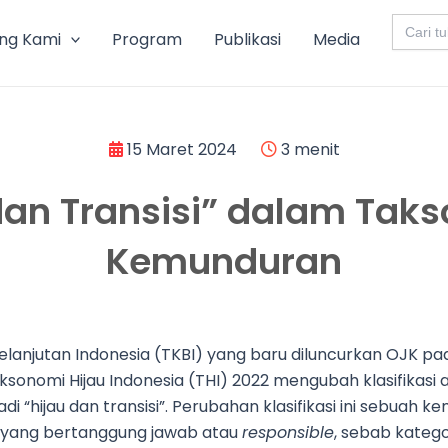
Search
for:
ng Kami
Program
Publikasi
Media
15 Maret 2024
3 menit
u dan Transisi” dalam Ta
Kemunduran
anjutan Indonesia (TKBI) yang baru diluncurkan OJK pa
ksonomi Hijau Indonesia (THI) 2022 mengubah klasifikasi a
adi “hijau dan transisi”. Perubahan klasifikasi ini sebuah 
s yang bertanggung jawab atau
responsible
, sebab katego