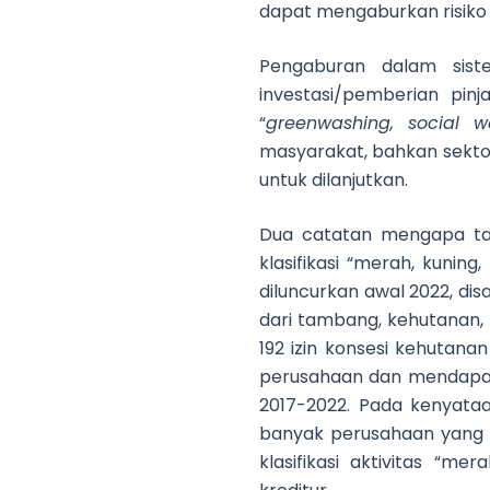
dapat mengaburkan risiko
Pengaburan dalam sist
investasi/pemberian pinj
“
greenwashing, social w
masyarakat, bahkan sektor 
untuk dilanjutkan.
Dua catatan mengapa taks
klasifikasi “merah, kunin
diluncurkan awal 2022, di
dari tambang, kehutanan
192 izin konsesi kehutana
perusahaan dan mendapatk
2017-2022. Pada kenyata
banyak perusahaan yang s
klasifikasi aktivitas “m