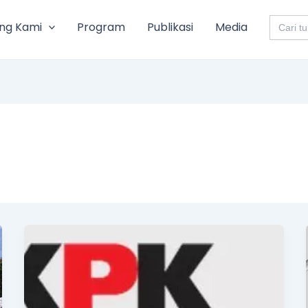
Search
ng Kami
Program
Publikasi
Media
for: