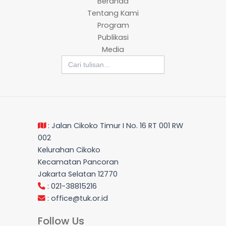
Beranda
Tentang Kami
Program
Publikasi
Media
Search
for:
: Jalan Cikoko Timur I No. 16 RT 001 RW
002
Kelurahan Cikoko
Kecamatan Pancoran
Jakarta Selatan 12770
: 021-38815216
:
office@tuk.or.id
Follow Us