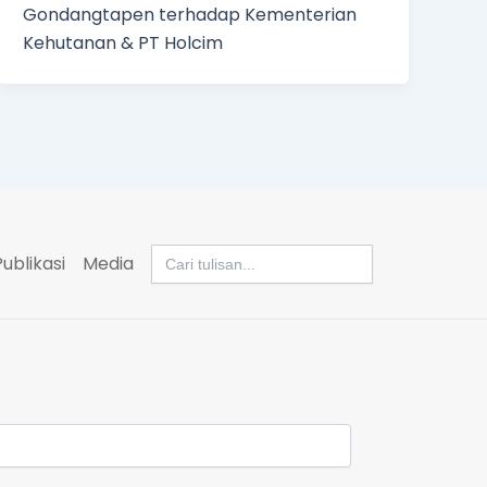
Gondangtapen terhadap Kementerian
Kehutanan & PT Holcim
Search
Publikasi
Media
for: