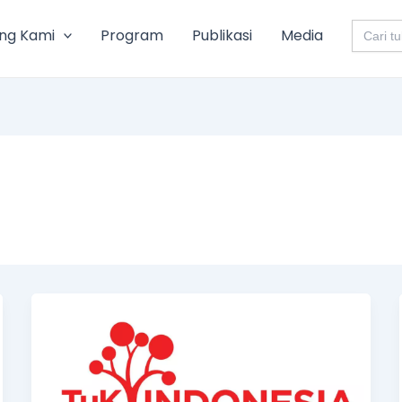
Search
ng Kami
Program
Publikasi
Media
for: