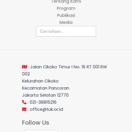
Tentang Kami
Program
Publikasi
Media
Search
for:
: Jalan Cikoko Timur I No. 16 RT 001 RW
002
Kelurahan Cikoko
Kecamatan Pancoran
Jakarta Selatan 12770
: 021-38815216
:
office@tuk.or.id
Follow Us