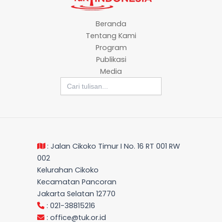
Beranda
Tentang Kami
Program
Publikasi
Media
Search
for:
: Jalan Cikoko Timur I No. 16 RT 001 RW
002
Kelurahan Cikoko
Kecamatan Pancoran
Jakarta Selatan 12770
: 021-38815216
:
office@tuk.or.id