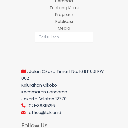
Beranda
Tentang Kami
Program
Publikasi
Media
Search
for:
: Jalan Cikoko Timur I No. 16 RT 001 RW
002
Kelurahan Cikoko
Kecamatan Pancoran
Jakarta Selatan 12770
: 021-38815216
:
office@tuk.or.id
Follow Us