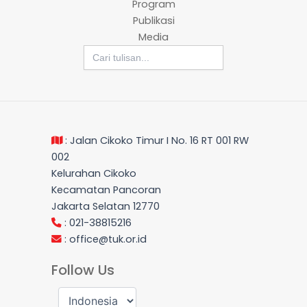
Program
Publikasi
Media
Search
for:
: Jalan Cikoko Timur I No. 16 RT 001 RW
002
Kelurahan Cikoko
Kecamatan Pancoran
Jakarta Selatan 12770
: 021-38815216
:
office@tuk.or.id
Follow Us