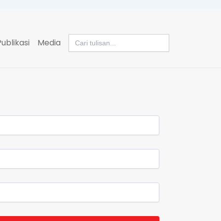
Search
Publikasi
Media
for: