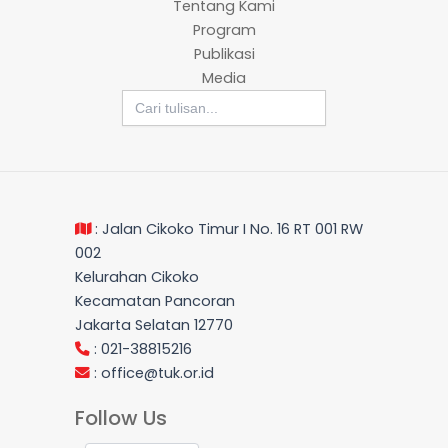
Tentang Kami
Program
Publikasi
Media
Search
for:
: Jalan Cikoko Timur I No. 16 RT 001 RW
002
Kelurahan Cikoko
Kecamatan Pancoran
Jakarta Selatan 12770
: 021-38815216
:
office@tuk.or.id
Follow Us