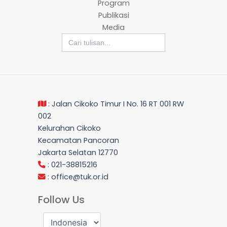
Program
Publikasi
Media
Search
for:
: Jalan Cikoko Timur I No. 16 RT 001 RW
002
Kelurahan Cikoko
Kecamatan Pancoran
Jakarta Selatan 12770
: 021-38815216
:
office@tuk.or.id
Follow Us