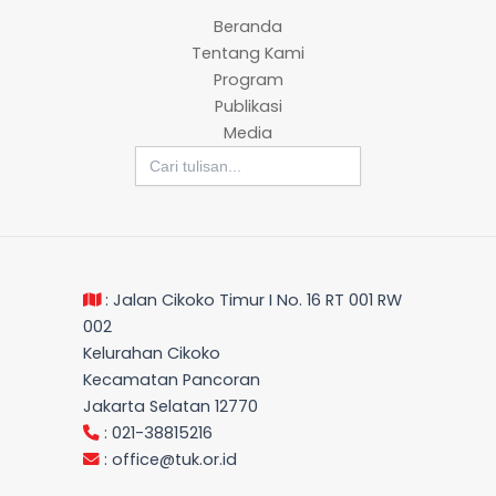
Beranda
Tentang Kami
Program
Publikasi
Media
Search
for:
: Jalan Cikoko Timur I No. 16 RT 001 RW
002
Kelurahan Cikoko
Kecamatan Pancoran
Jakarta Selatan 12770
: 021-38815216
:
office@tuk.or.id