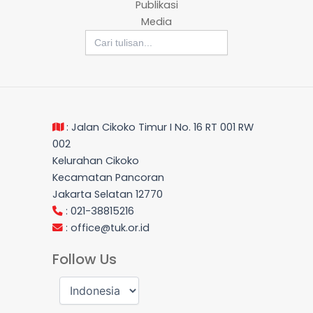
Publikasi
Media
Search
for:
: Jalan Cikoko Timur I No. 16 RT 001 RW
002
Kelurahan Cikoko
Kecamatan Pancoran
Jakarta Selatan 12770
: 021-38815216
:
office@tuk.or.id
Follow Us