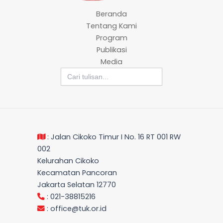
Beranda
Tentang Kami
Program
Publikasi
Media
Search
for:
: Jalan Cikoko Timur I No. 16 RT 001 RW
002
Kelurahan Cikoko
Kecamatan Pancoran
Jakarta Selatan 12770
: 021-38815216
:
office@tuk.or.id