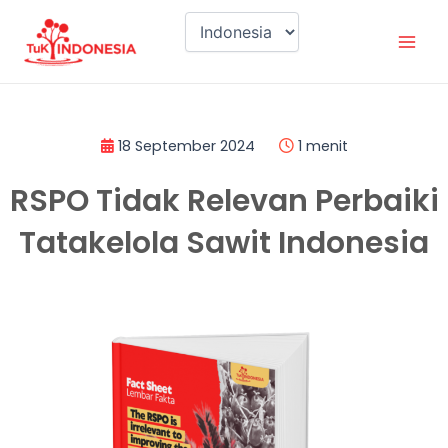
Lewati
Mai
ke
Men
konten
18 September 2024
1 menit
RSPO Tidak Relevan Perbaiki
Tatakelola Sawit Indonesia