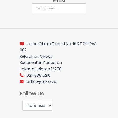
Media
Search
for:
: Jalan Cikoko Timur I No. 16 RT 001 RW
002
Kelurahan Cikoko
Kecamatan Pancoran
Jakarta Selatan 12770
: 021-38815216
:
office@tuk.or.id
Follow Us