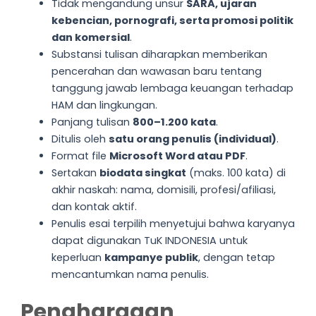
Tidak mengandung unsur
SARA, ujaran
kebencian, pornografi, serta promosi politik
dan komersial
.
Substansi tulisan diharapkan memberikan
pencerahan dan wawasan baru tentang
tanggung jawab lembaga keuangan terhadap
HAM dan lingkungan.
Panjang tulisan
800–1.200 kata
.
Ditulis oleh
satu orang penulis (individual)
.
Format file
Microsoft Word atau PDF
.
Sertakan
biodata singkat
(maks. 100 kata) di
akhir naskah: nama, domisili, profesi/afiliasi,
dan kontak aktif.
Penulis esai terpilih menyetujui bahwa karyanya
dapat digunakan TuK INDONESIA untuk
keperluan
kampanye publik
, dengan tetap
mencantumkan nama penulis.
Penghargaan