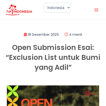
Lewati
Mai
ke
Men
konten
18 Desember 2025
4 menit
Open Submission Esai:
“Exclusion List untuk Bumi
yang Adil”