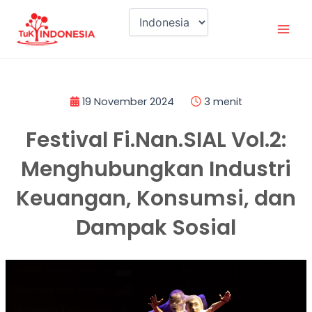
Lewati
Mai
ke
Men
konten
19 November 2024
3 menit
Festival Fi.Nan.SIAL Vol.2:
Menghubungkan Industri
Keuangan, Konsumsi, dan
Dampak Sosial