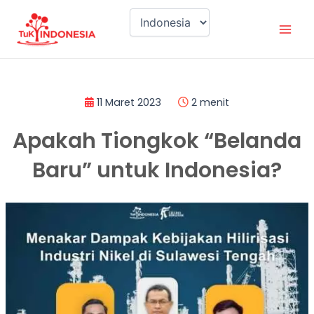
Lewati
Mai
ke
Men
konten
11 Maret 2023
2 menit
Apakah Tiongkok “Belanda
Baru” untuk Indonesia?