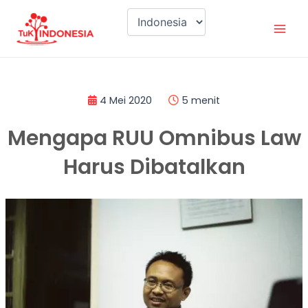
Lewati
Mai
ke
Men
konten
4 Mei 2020
5 menit
Mengapa RUU Omnibus Law
Harus Dibatalkan