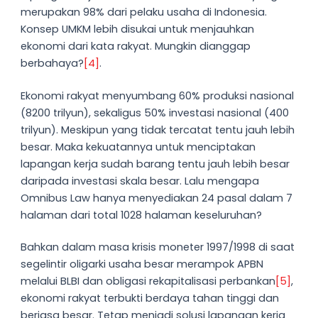
merupakan 98% dari pelaku usaha di Indonesia.
Konsep UMKM lebih disukai untuk menjauhkan
ekonomi dari kata rakyat. Mungkin dianggap
berbahaya?
[4]
.
Ekonomi rakyat menyumbang 60% produksi nasional
(8200 trilyun), sekaligus 50% investasi nasional (400
trilyun). Meskipun yang tidak tercatat tentu jauh lebih
besar. Maka kekuatannya untuk menciptakan
lapangan kerja sudah barang tentu jauh lebih besar
daripada investasi skala besar. Lalu mengapa
Omnibus Law hanya menyediakan 24 pasal dalam 7
halaman dari total 1028 halaman keseluruhan?
Bahkan dalam masa krisis moneter 1997/1998 di saat
segelintir oligarki usaha besar merampok APBN
melalui BLBI dan obligasi rekapitalisasi perbankan
[5]
,
ekonomi rakyat terbukti berdaya tahan tinggi dan
berjasa besar. Tetap menjadi solusi lapangan kerja