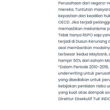
Perusahaan dari negara-ne
mereka. Tuntutan masyarak
kepastian dan keadilan hu
OECD. Jika terjadi pelan
memastikan mekanisme pe
Tidak hanya RSPO saja yan
terjadi di Dusun Kerunang
asal memberikan modalnya 
terbesar kedua Maybank, 
hampir 50% dari saham Ma
“Dalam Periode 2010-2016,
underwriting untuk perus
yang disediakan untuk per
kebijakan penilaian risi
yang kuat atas dampak sosi
Direktur Eksekutif TuK IND