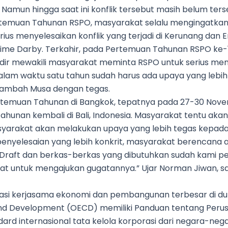
 Namun hingga saat ini konflik tersebut masih belum ters
ertemuan Tahunan RSPO, masyarakat selalu mengingatk
ius menyelesaikan konflik yang terjadi di Kerunang dan
ime Darby. Terkahir, pada Pertemuan Tahunan RSPO ke-1
adir mewakili masyarakat meminta RSPO untuk serius men
Dalam waktu satu tahun sudah harus ada upaya yang lebih
 tambah Musa dengan tegas.
ertemuan Tahunan di Bangkok, tepatnya pada 27-30 Nove
unan kembali di Bali, Indonesia. Masyarakat tentu aka
yarakat akan melakukan upaya yang lebih tegas kepada 
nyelesaian yang lebih konkrit, masyarakat berencana
raft dan berkas-berkas yang dibutuhkan sudah kami per
t untuk mengajukan gugatannya.” Ujar Norman Jiwan, s
sasi kerjasama ekonomi dan pembangunan terbesar di dun
nd Development (OECD) memiliki Panduan tentang Per
dard internasional tata kelola korporasi dari negara-ne