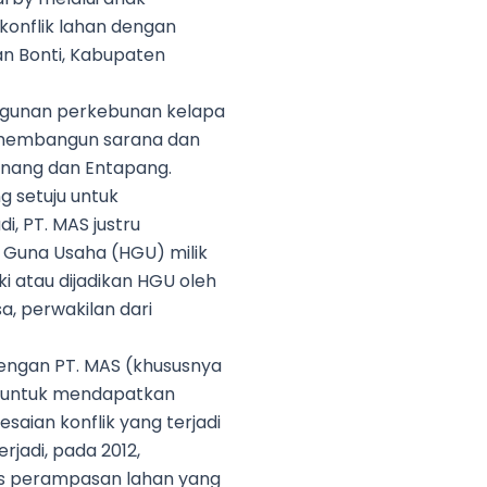
 konflik lahan dengan
n Bonti, Kabupaten
ngunan perkebunan kelapa
 membangun sarana dan
nang dan Entapang.
g setuju untuk
, PT. MAS justru
 Guna Usaha (HGU) milik
 atau dijadikan HGU oleh
a, perwakilan dari
engan PT. MAS (khususnya
at untuk mendapatkan
aian konflik yang terjadi
rjadi, pada 2012,
s perampasan lahan yang