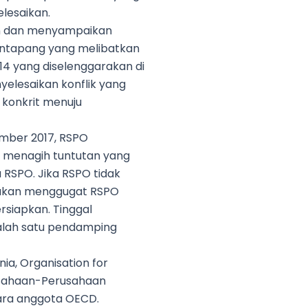
elesaikan.
an dan menyampaikan
 Entapang yang melibatkan
4 yang diselenggarakan di
yelesaikan konflik yang
 konkrit menuju
mber 2017, RSPO
n menagih tuntutan yang
RSPO. Jika RSPO tidak
 akan menggugat RSPO
siapkan. Tinggal
alah satu pendamping
ia, Organisation for
usahaan-Perusahaan
gara anggota OECD.