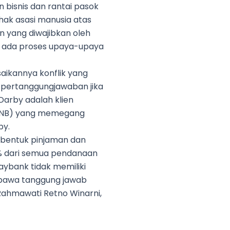
bisnis dan rantai pasok
hak asasi manusia atas
 yang diwajibkan oleh
s ada proses upaya-upaya
aikannya konflik yang
i pertanggungjawaban jika
Darby adalah klien
(PNB) yang memegang
by.
m bentuk pinjaman dan
1% dari semua pendanaan
aybank tidak memiliki
mbawa tanggung jawab
 Rahmawati Retno Winarni,