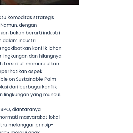
atu komoditas strategis
 Namun, dengan
an bukan berarti industri
 dalam industri
ngakibatkan konflik lahan
 lingkungan dan hilangnya
ah tersebut memunculkan
mperhatikan aspek
able on Sustainable Palm
si dari berbagai konflik
 lingkungan yang muncul.
RSPO, diantaranya
hormati masyarakat lokal
tru melanggar prinsip-
arby melalui anak