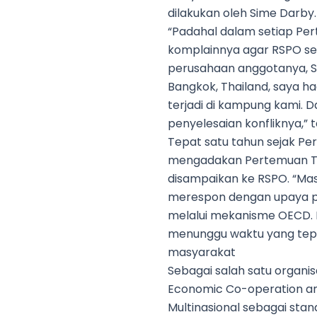
dilakukan oleh Sime Darby.
“Padahal dalam setiap P
komplainnya agar RSPO ser
perusahaan anggotanya, S
Bangkok, Thailand, saya h
terjadi di kampung kami. 
penyelesaian konfliknya,”
Tepat satu tahun sejak P
mengadakan Pertemuan Tah
disampaikan ke RSPO. “Mas
merespon dengan upaya pe
melalui mekanisme OECD. D
menunggu waktu yang tepa
masyarakat
Sebagai salah satu organi
Economic Co-operation a
Multinasional sebagai stan