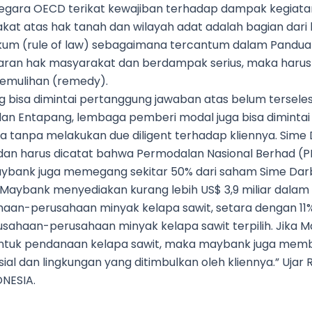
gara OECD terikat kewajiban terhadap dampak kegiatan 
at atas hak tanah dan wilayah adat adalah bagian dari 
kum (rule of law) sebagaimana tercantum dalam Panduan
ggaran hak masyarakat dan berdampak serius, maka haru
mulihan (remedy).
g bisa dimintai pertanggung jawaban atas belum terseles
 dan Entapang, lembaga pemberi modal juga bisa diminta
tanpa melakukan due diligent terhadap kliennya. Sime 
dan harus dicatat bahwa Permodalan Nasional Berhad 
ybank juga memegang sekitar 50% dari saham Sime Dar
 Maybank menyediakan kurang lebih US$ 3,9 miliar dala
ahaan-perusahaan minyak kelapa sawit, setara dengan 1
usahaan-perusahaan minyak kelapa sawit terpilih. Jika M
ko untuk pendanaan kelapa sawit, maka maybank juga me
al dan lingkungan yang ditimbulkan oleh kliennya.” Ujar
ONESIA.