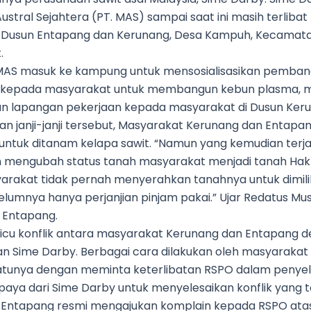
ustral Sejahtera (PT. MAS) sampai saat ini masih terlibat
 Dusun Entapang dan Kerunang, Desa Kampuh, Kecamata
.
. MAS masuk ke kampung untuk mensosialisasikan pemba
kan kepada masyarakat untuk membangun kebun plasma,
 lapangan pekerjaan kepada masyarakat di Dusun Keru
janji-janji tersebut, Masyarakat Kerunang dan Entapan
tuk ditanam kelapa sawit. “Namun yang kemudian terjadi
n mengubah status tanah masyarakat menjadi tanah Hak
rakat tidak pernah menyerahkan tanahnya untuk dimiliki
lumnya hanya perjanjian pinjam pakai.” Ujar Redatus Mus
 Entapang.
icu konflik antara masyarakat Kerunang dan Entapang d
aan Sime Darby. Berbagai cara dilakukan oleh masyarak
atunya dengan meminta keterlibatan RSPO dalam penyeles
paya dari Sime Darby untuk menyelesaikan konflik yang te
 Entapang resmi mengajukan komplain kepada RSPO ata