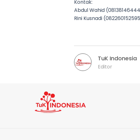
Kontak:
Abdul Wahid (0813814644
Rini Kusnadi (08226015259
TuK Indonesia
Editor