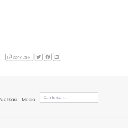
Copy link
Search
for:
Publikasi
Media