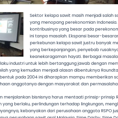
Sektor kelapa sawit masih menjadi salah s
yang menopang perekonomian Indonesia.
kontribusinya yang besar pada perekonomi
ini tanpa masalah. Ekspansi besar-besaran
perkebunan kelapa sawit justru banyak me
yang berkepanjangan, penyebab rusaknya
keanekaragaman hayati. Berbagai masal
elaku industri untuk lebih bertanggung jawab dengan me
 inilah yang kemudian menjadi alasan dibentuknya Roundt
dibentuk pada 2004 ini diharapkan mampu memberikan solu
sahaan anggotanya dengan masyarakat dan permasalahan
 menjalankan bisnisnya harus mentaati prinsip-prinsip 
yang berlaku, perlindungan terhadap lingkungan, meng
ayangnya, kebanyakan dari perusahaan anggota RSPO jus
tunya perusahaan sawit asal Malaysia, Sime Darby. Sime D