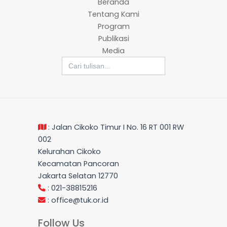
Beranda
Tentang Kami
Program
Publikasi
Media
Search
for:
: Jalan Cikoko Timur I No. 16 RT 001 RW
002
Kelurahan Cikoko
Kecamatan Pancoran
Jakarta Selatan 12770
: 021-38815216
:
office@tuk.or.id
Follow Us