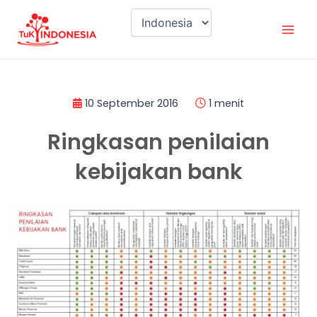
Lewati
Mai
ke
Men
konten
10 September 2016
1 menit
Ringkasan penilaian
kebijakan bank