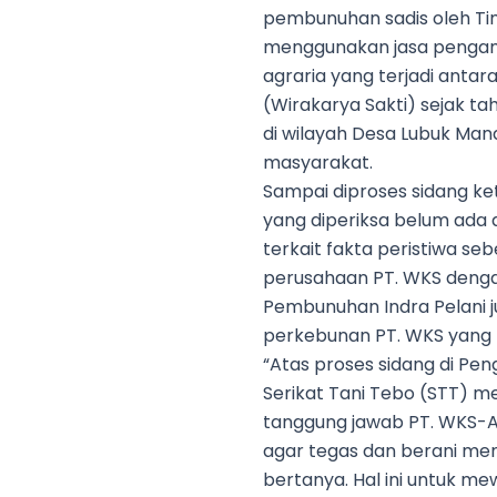
pembunuhan sadis oleh Ti
menggunakan jasa pengaman
agraria yang terjadi anta
(Wirakarya Sakti) sejak t
di wilayah Desa Lubuk Ma
masyarakat.
Sampai diproses sidang ket
yang diperiksa belum ada 
terkait fakta peristiwa se
perusahaan PT. WKS denga
Pembunuhan Indra Pelani ju
perkebunan PT. WKS yang m
“Atas proses sidang di Pen
Serikat Tani Tebo (STT) 
tanggung jawab PT. WKS-A
agar tegas dan berani me
bertanya. Hal ini untuk me