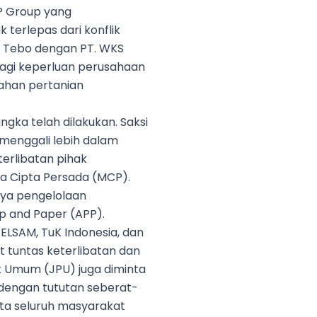
P Group yang
terlepas dari konflik
b. Tebo dengan PT. WKS
bagi keperluan perusahaan
ahan pertanian
ngka telah dilakukan. Saksi
 menggali lebih dalam
terlibatan pihak
 Cipta Persada (MCP).
knya pengelolaan
lp and Paper (APP).
 ELSAM, TuK Indonesia, dan
 tuntas keterlibatan dan
t Umum (JPU) juga diminta
dengan tututan seberat-
erta seluruh masyarakat