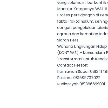
yang selama ini berkonflik
Manajer Kampanye WALHI.
Proses persidangan di Pen
fakta-fakta hukum, sehin
dengan pengelolaan bisni
agraria dan kematian Indra
Siaran Pers
Wahana Lingkungan Hidup I
(KONTRAS) – Konsorsium P
Transformasi untuk Keadila
Contact Person:
Kurniawan Sabar 08124148
Bustami 081585737022
Rudiansyah 081366699091