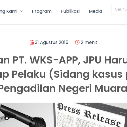
Search
for:
ng Kami
Program
Publikasi
Media
31 Agustus 2015
2 menit
an PT. WKS-APP, JPU Har
p Pelaku (Sidang kasu
i Pengadilan Negeri Muara