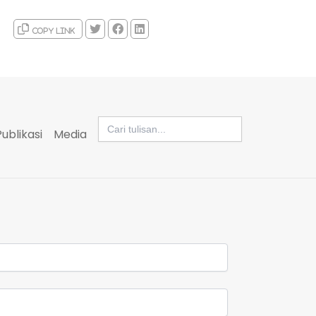
Copy link
Search
for:
Publikasi
Media