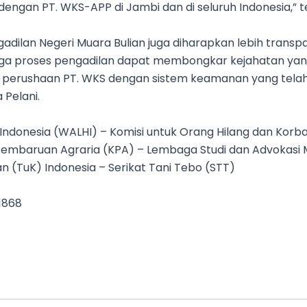
 dengan PT. WKS-APP di Jambi dan di seluruh Indonesia,” 
gadilan Negeri Muara Bulian juga diharapkan lebih trans
gga proses pengadilan dapat membongkar kejahatan yan
s perushaan PT. WKS dengan sistem keamanan yang tela
 Pelani.
ndonesia (WALHI) – Komisi untuk Orang Hilang dan Korb
embaruan Agraria (KPA) – Lembaga Studi dan Advokasi 
n (TuK) Indonesia – Serikat Tani Tebo (STT)
1868