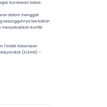
tegas Kurniawan Sabar,
paran dalam menggali
g sesungguhnya berkaitan
h menyebabkan konflik
an Tindak Kekerasan
Masyarakat (ELSAM) –