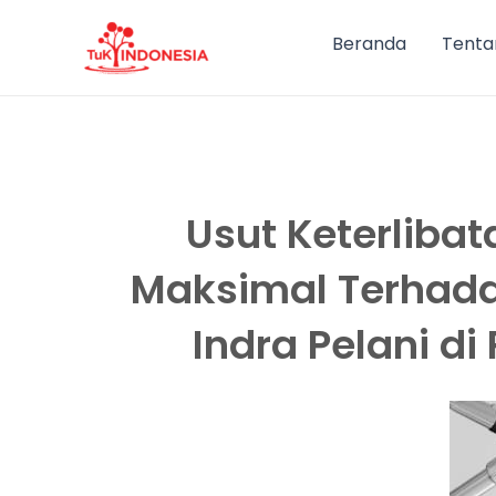
Lewati
ke
Beranda
Tenta
konten
Usut Keterlibat
Maksimal Terhada
Indra Pelani d