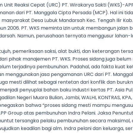
m Unit Reaksi Cepat (URC) PT. Wirakarya Sakti (WKS)-AP
an dari PT. Manggala Cipta Persada (MCP). Hal ini tidak 
ra masyarakat Desa Lubuk Mandarsah Kec. Tengah Ilir Ka
ahun 2006. PT. WKS meminta izin untuk membangun jalan 
ndarsah. Namun, perusahaan ternyata menggusur lahan-l
ujuh, pemeriksaan saksi, alat bukti, dan keterangan tersa
dari pihak manajemen PT. WKS. Proses sidang juga belum
belum terjadinya pembunuhan. Padahal, ada fakta kuat ke
n menggunakan jasa pengamanan URC dari PT. Manggala
ga mesti dilihat sebagai rentetan dari konflik dan buru
enjadi penyuplai bahan baku industri kertas PT. Asia Pu
gadilan Negeri Muara Bulian, Jambi, WALHI, KONTRAS, KPA,
menegaskan bahwa “proses sidang mesti mampu mengusut
PP Group atas pembunuhan Indra Pelani. Jaksa Penuntu
nuntut tersangka pelaku pembunuhan secara maksimal, 
wujudkan keadilan bagi alm. Indra pelani dan keluarga, s