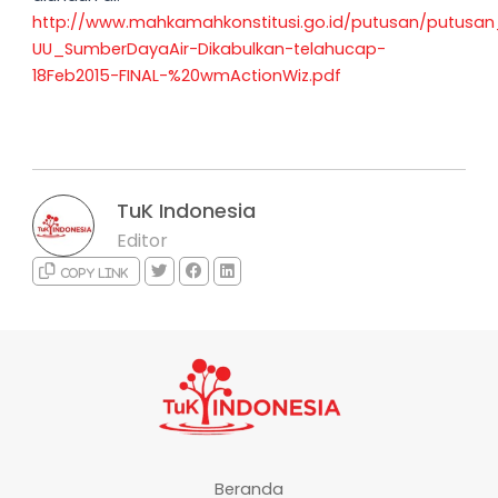
http://www.mahkamahkonstitusi.go.id/putusan/putusa
UU_SumberDayaAir-Dikabulkan-telahucap-
18Feb2015-FINAL-%20wmActionWiz.pdf
TuK Indonesia
Editor
Copy link
Beranda