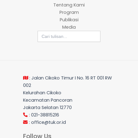
Tentang Kami
Program
Publikasi
Media
Search
for:
: Jalan Cikoko Timur I No. 16 RT 001 RW
002
Kelurahan Cikoko
Kecamatan Pancoran
Jakarta Selatan 12770
: 021-38815216
:
office@tuk.or.id
Follow Us