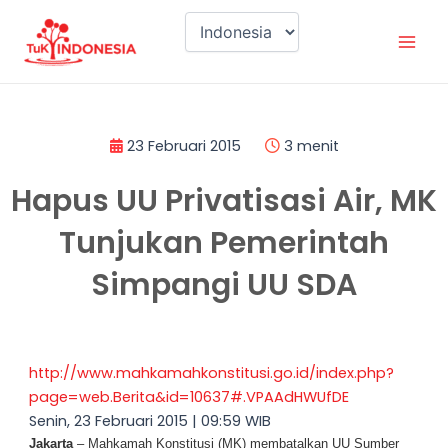
Lewati
Mai
ke
Men
konten
23 Februari 2015
3 menit
Hapus UU Privatisasi Air, MK
Tunjukan Pemerintah
Simpangi UU SDA
http://www.mahkamahkonstitusi.go.id/index.php?
page=web.Berita&id=10637#.VPAAdHWUfDE
Senin, 23 Februari 2015 | 09:59 WIB
Jakarta
– Mahkamah Konstitusi (MK) membatalkan UU Sumber