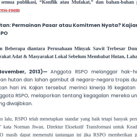
mua publikasi, “Konflik atau
Mufakat
,” dan bahan-bahan 
press-room
utan: Permainan Pasar atau Komitmen Nyata?
Kaji
SPO
an Beberapa diantara Perusahaan Minyak Sawit Terbesar D
arakat Adat & Masyarakat Lokal Sebelum Membabat Hutan, La
November, 2013)—
Anggota RSPO melanggar hak-h
an hutan dan lahan gambut di negara-negara tropis dun
kan hari ini. Kajian tersebut merinci kinerja 16 kegiata
nggota RSPO, melaporkan tentang kegagalan mereka un
ng diwajibkan.
un lalu, RSPO telah menetapkan standar yang baik tetapi banyak pe
but,” kata Norman Jiwan, Direktur Eksekutif Transformasi untuk Ke
PO masih dapat memenuhi tantangan ini jika RSPO memberikan p