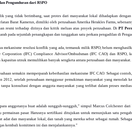
dan Pengunduran dari RSPO
lik yang tidak berimbang, saat protes dari masyarakat lokal dihadapkan dengan
elatan Barat Kamerun, dimiliki oleh perusahaan Amerika Herakles Farms, sebena
an resmi terhadap dirinya dan kritik meluas atas proyek perusahaan. Di
PT Per
arah pada sejumlah penangkapan dan tunggakan satu perkara pengadilan di Pengad
a mekanisme resolusi konflik yang ada, termasuk milik RSPO, belum menghasilka
ance Corporation (IFC) Compliance Advisor/Ombudsman (IFC CAO) dan RSPO, 
 kapasitas utnuk memulihkan banyak sengketa antara perusahaan dan masyarakat.
erusahaan semakin memperparah keberhasilan mekanisme IFC CAO. Sebagai contoh
n 2012, setelah perusahaan menggusur pemukiman masyarakat yang menolah ke su
r tanpa konsultasi dengan anggota masyarakat yang terlibat dalam proses medias
ara anggotanya buat adalah sungguh-sungguh,” simpul Marcus Colchester dari F
 permainan pasar. Harusnya sertifikasi ditujukan untuk menunjukan satu penga
at adat dan masyarakat lokal, dan tanah yang mereka sebut sebagai rumah. Seb
gas kembali komitmen ini dan menjalankannya.”