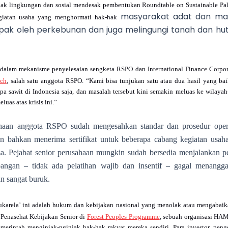
pak lingkungan dan sosial mendesak pembentukan Roundtable on Sustainable Pa
masyarakat adat dan mas
kegiatan usaha yang menghormati hak-hak
ak oleh perkebunan dan juga melingungi tanah dan huta
dalam mekanisme penyelesaian sengketa RSPO dan International Finance Corporatio
tch
, salah satu anggota RSPO. “Kami bisa tunjukan satu atau dua hasil yang bai
a sawit di Indonesia saja, dan masalah tersebut kini semakin meluas ke wilayah
uas atas krisis ini.”
haan anggota RSPO sudah mengesahkan standar dan prosedur oper
dan bahkan menerima sertifikat untuk beberapa cabang kegiatan usah
sa. Pejabat senior perusahaan mungkin sudah bersedia menjalankan pen
apangan – tidak ada pelatihan wajib dan insentif – gagal menangg
n sangat buruk.
sukarela’ ini adalah hukum dan kebijakan nasional yang menolak atau mengabai
 Penasehat Kebijakan Senior di
Forest Peoples Programme
, sebuah organisasi HAM
merintah menginjak-nginjak hak-hak rakyat mereka sendiri. Para investor, peng