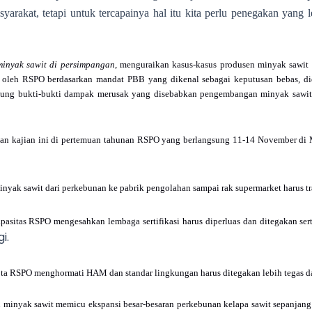
arakat, tetapi untuk tercapainya hal itu kita perlu penegakan yang leb
minyak sawit di persimpangan
, menguraikan kasus-kasus produsen minyak sawit 
 oleh RSPO berdasarkan mandat PBB yang dikenal sebagai keputusan bebas, di
ung bukti-bukti dampak merusak yang disebabkan pengembangan minyak sawit 
n kajian ini di pertemuan tahunan RSPO yang berlangsung 11-14 November di M
nyak sawit dari perkebunan ke pabrik pengolahan sampai rak supermarket harus tr
asitas RSPO mengesahkan lembaga sertifikasi harus diperluas dan ditegakan se
i.
gota RSPO menghormati HAM dan standar lingkungan harus ditegakan lebih tegas da
minyak sawit memicu ekspansi besar-besaran perkebunan kelapa sawit sepanjang 