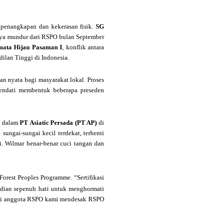
 penangkapan dan kekerasan fisik.
SG
rnya mundur dari RSPO bulan September
mata Hijau Pasaman I
, konflik antara
ilan Tinggi di Indonesia.
n nyata bagi masyarakat lokal. Proses
kendati membentuk beberapa preseden
, dalam
PT Asiatic Persada (PT AP)
di
ngai-sungai kecil terdekat, terhenti
i. Wilmar benar-benar cuci tangan dan
orest Peoples Programme. “Sertifikasi
bdian sepenuh hati untuk menghormati
agai anggota RSPO kami mendesak RSPO