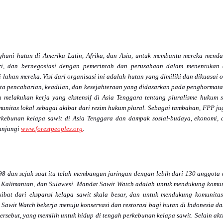
huni hutan di Amerika Latin, Afrika, dan Asia, untuk membantu mereka menda
iri, dan bernegosiasi dengan pemerintah dan perusahaan dalam menentukan c
han mereka. Visi dari organisasi ini adalah hutan yang dimiliki dan dikuasai
a pencaharian, keadilan, dan kesejahteraan yang didasarkan pada penghormata
h melakukan kerja yang ekstensif di Asia Tenggara tentang pluralisme hukum
unitas lokal sebagai akibat dari rezim hukum plural. Sebagai tambahan, FPP juga
erkebunan kelapa sawit di Asia Tenggara dan dampak sosial-budaya, ekonomi,
kunjungi
www.forestpeoples.org
.
98 dan sejak saat itu telah membangun jaringan dengan lebih dari 130 anggota 
, Kalimantan, dan Sulawesi. Mandat Sawit Watch adalah untuk mendukung komun
ibat dari ekspansi kelapa sawit skala besar, dan untuk mendukung komunita
 Sawit Watch bekerja menuju konservasi dan restorasi bagi hutan di Indonesia 
rsebut, yang memilih untuk hidup di tengah perkebunan kelapa sawit. Selain akt