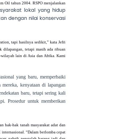
lm Oil tahun 2004. RSPO menjalankan
yarakat lokal yang hidup
n dengan nilai konservasi
n, tapi hasilnya sedikit,” kata Jefri
k dilapangan, tetapi masih ada ribuan
-wilayah lain di Asia dan Afrika. Kami
asional yang baru, memperbaiki
a mereka, kenyataan di lapangan
dekatan baru, tetapi sering kali
api. Prosedur untuk memberikan
kan hak-hak tanah masyarakat adat dan
 internasional. “Dalam berlomba cepat
ecer, pabrik pengolah barang jadi dan