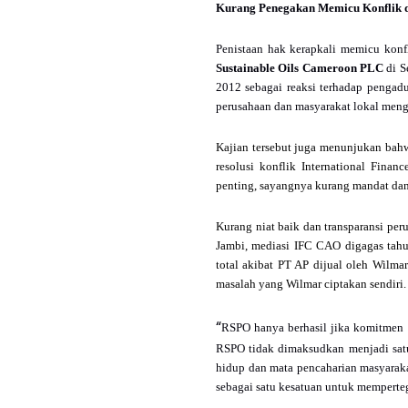
Kurang Penegakan Memicu Konflik 
Penistaan hak kerapkali memicu konf
Sustainable Oils Cameroon PLC
di S
2012 sebagai reaksi terhadap pengadu
perusahaan dan masyarakat lokal meng
Kajian tersebut juga menunjukan bahw
resolusi konflik International Fin
penting, sayangnya kurang mandat dan
Kurang niat baik dan transparansi p
Jambi, mediasi IFC CAO digagas tahu
total akibat PT AP dijual oleh Wilma
masalah yang Wilmar ciptakan sendiri.
“
RSPO hanya berhasil jika komitmen p
RSPO tidak dimaksudkan menjadi satu
hidup dan mata pencaharian masyarak
sebagai satu kesatuan untuk memperte