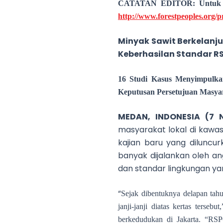
CATATAN EDITOR: Untuk se
http://www.forestpeoples.org/
Minyak Sawit Berkelanj
Keberhasilan Standar R
16 Studi Kasus Menyimpulk
Keputusan Persetujuan Masy
MEDAN, INDONESIA (7 
masyarakat lokal di kawas
kajian baru yang diluncur
banyak dijalankan oleh a
dan standar lingkungan ya
“
Sejak dibentuknya delapan tah
janji-janji diatas kertas terse
berkedudukan di Jakarta. “RS