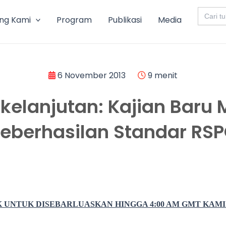
Search
for:
ng Kami
Program
Publikasi
Media
6 November 2013
9 menit
rkelanjutan: Kajian Bar
eberhasilan Standar RS
UNTUK DISEBARLUASKAN HINGGA 4:00 AM GMT KAMIS,