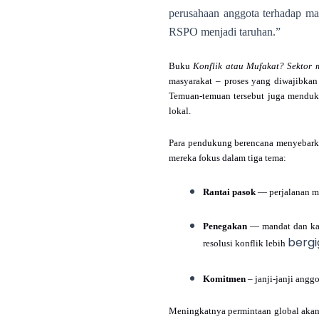
perusahaan anggota terhadap masy
RSPO menjadi taruhan.”
Buku
Konflik atau Mufakat? Sektor 
masyarakat – proses yang diwajibkan
Temuan-temuan tersebut juga menduk
lokal.
Para pendukung berencana menyebarka
mereka fokus dalam tiga tema:
Rantai pasok
— perjalanan mi
Penegakan
— mandat dan kap
bergig
resolusi konflik lebih
Komitmen
– janji-janji ang
Meningkatnya permintaan global akan 