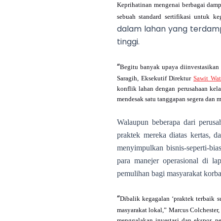
Keprihatinan mengenai berbagai dam
sebuah standard sertifikasi untuk 
dalam lahan yang terdamp
tinggi.
“
Begitu banyak upaya diinvestasikan 
Saragih, Eksekutif Direktur
Sawit Wa
konflik lahan dengan perusahaan kelap
mendesak satu tanggapan segera dan mel
Walaupun beberapa dari perusa
praktek mereka diatas kertas, 
menyimpulkan bisnis-seperti-bia
para manejer operasional di l
pemulihan bagi masyarakat korba
“
Dibalik kegagalan ‘praktek terbaik 
masyarakat lokal,” Marcus Colchester,
menggalakan investasi dan ekspor, pe