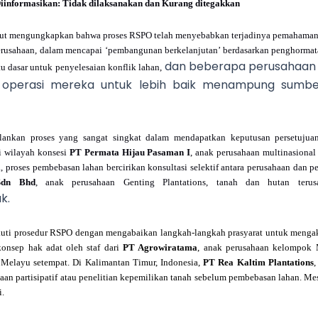
iinformasikan: Tidak dilaksanakan dan Kurang ditegakkan
ebut mengungkapkan bahwa proses RSPO telah menyebabkan terjadinya pemahaman 
perusahaan, dalam mencapai ‘pembangunan berkelanjutan’ berdasarkan penghorma
dan beberapa perusahaan
 dasar untuk penyelesaian konflik lahan,
 operasi mereka untuk lebih baik menampung sumb
ankan proses yang sangat singkat dalam mendapatkan keputusan persetujuan 
Di wilayah konsesi
PT Permata Hijau Pasaman I
, anak perusahaan multinasional
a, proses pembebasan lahan bercirikan konsultasi selektif antara perusahaan dan p
Sdn Bhd
, anak perusahaan Genting Plantations, tanah dan hutan teru
k.
uti prosedur RSPO dengan mengabaikan langkah-langkah prasyarat untuk mengaku
 konsep hak adat oleh staf dari
PT Agrowiratama
, anak perusahaan kelompok 
 Melayu setempat. Di Kalimantan Timur, Indonesia,
PT Rea Kaltim Plantations
,
n partisipatif atau penelitian kepemilikan tanah sebelum pembebasan lahan. Mesk
i.