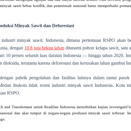
minyak sawit bebas konflik, dan pemerintah nasional harus memperbaiki perm
duksi Minyak Sawit dan Deforestasi
 industri minyak sawit. Indonesia, dimana pertemuan RSPO akan b
dunia, dengan
10.8 juta hektar lahan
ditanami pohon kelapa sawit, satu
ri 10 persen seluruh luas daratan Indonesia — hingga tahun 2020. In
on dioksida, terutama karena deforestasi dan kerusakan lahan gambut In
engan pabrik pengolahan dan fasilitas lainnya dalam rantai paso
edan ibukota tidak resmi industri minyak sawit Indonesia. Kota in
emuan RSPO.
h and Transformasi untuk Keadilan Indonesia menerbitkan kajian investigatif 
nasional dan akar rumput di negara-negara produsen minyak sawit terbesar: Ind
ngo.