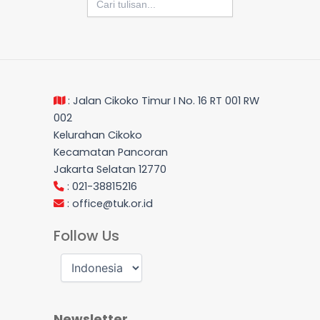
for:
: Jalan Cikoko Timur I No. 16 RT 001 RW
002
Kelurahan Cikoko
Kecamatan Pancoran
Jakarta Selatan 12770
: 021-38815216
:
office@tuk.or.id
Follow Us
Newsletter